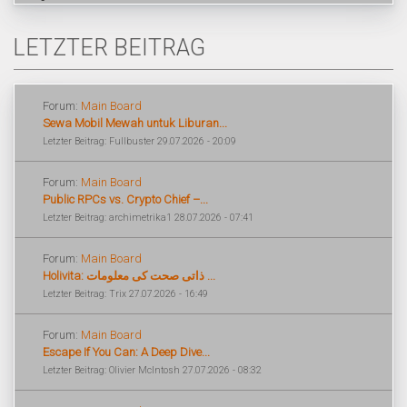
LETZTER BEITRAG
Forum:
Main Board
Sewa Mobil Mewah untuk Liburan...
Letzter Beitrag: Fullbuster 29.07.2026 - 20:09
Forum:
Main Board
Public RPCs vs. Crypto Chief –...
Letzter Beitrag: archimetrika1 28.07.2026 - 07:41
Forum:
Main Board
Holivita: ذاتی صحت کی معلومات ...
Letzter Beitrag: Trix 27.07.2026 - 16:49
Forum:
Main Board
Escape If You Can: A Deep Dive...
Letzter Beitrag: Olivier McIntosh 27.07.2026 - 08:32