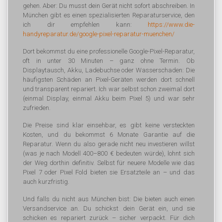
gehen. Aber: Du musst dein Gerät nicht sofort abschreiben. In
München gibt es einen spezialisierten Reparaturservice, den
ich dir empfehlen kann:
https://www.die-
handyreparatur.de/google-pixel-reparatur-muenchen/
Dort bekommst du eine professionelle Google-Pixel-Reparatur,
oft in unter 30 Minuten – ganz ohne Termin. Ob
Displaytausch, Akku, Ladebuchse oder Wasserschaden: Die
häufigsten Schäden an Pixel-Geräten werden dort schnell
und transparent repariert. Ich war selbst schon zweimal dort
(einmal Display, einmal Akku beim Pixel 5) und war sehr
zufrieden.
Die Preise sind klar einsehbar, es gibt keine versteckten
Kosten, und du bekommst 6 Monate Garantie auf die
Reparatur. Wenn du also gerade nicht neu investieren willst
(was je nach Modell 400–800 € bedeuten würde), lohnt sich
der Weg dorthin definitiv. Selbst für neuere Modelle wie das
Pixel 7 oder Pixel Fold bieten sie Ersatzteile an – und das
auch kurzfristig.
Und falls du nicht aus München bist: Die bieten auch einen
Versandservice an. Du schickst dein Gerät ein, und sie
schicken es repariert zurück – sicher verpackt. Für dich