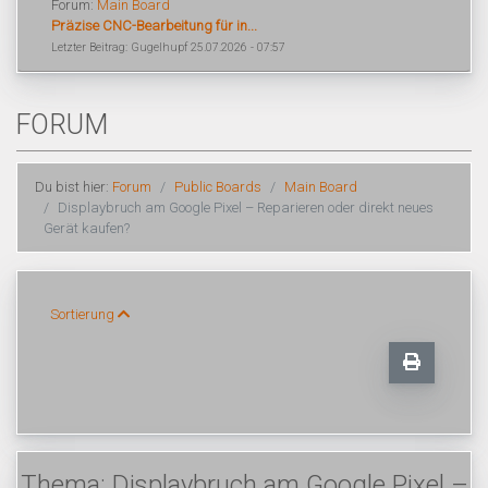
Forum:
Main Board
Präzise CNC-Bearbeitung für in...
Letzter Beitrag: Gugelhupf 25.07.2026 - 07:57
FORUM
Du bist hier:
Forum
Public Boards
Main Board
Displaybruch am Google Pixel – Reparieren oder direkt neues
Gerät kaufen?
Sortierung
Thema: Displaybruch am Google Pixel –