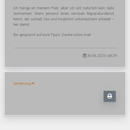
Ich hänge an meinem Pixel, aber ich will natürlich kein Geld
verbrennen. Wenn jemand einen seriösen Reparaturdienst
kennt, der schnell, fair und möglichst unkompliziert arbeitet –
her damit.
Bin gespannt auf eure Tipps. Danke schon mal!
30.06.2025 | 08:29
Sortierung