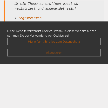
Um ein Thema zu eröffnen musst du
registriert und angemeldet sein!
•
registrieren
•
anmelden
Diese Website verwendet Cookies. Wenn Sie diese Website nutzen
stimmen Sie der Verwendung von Cookies zu!.
Hier erfahrt ihr alles zum Datenschutz
Akzeptieren
Warning
: Unknown: Write failed: No space left on device (28) in
Unknown
on line
0