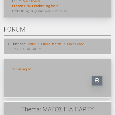
Forum:
Main Board
Präzise CNC-Bearbeitung für in...
Letzter Beitrag: Gugelhupf 25.07.2026 - 07:57
FORUM
Du bist hier:
Forum
Public Boards
Main Board
ΜΑΓΟΣ ΓΙΑ ΠΑΡΤΥ
Sortierung
Thema: ΜΑΓΟΣ ΓΙΑ ΠΑΡΤΥ