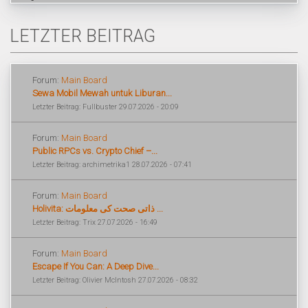
LETZTER BEITRAG
Forum:
Main Board
Sewa Mobil Mewah untuk Liburan...
Letzter Beitrag: Fullbuster 29.07.2026 - 20:09
Forum:
Main Board
Public RPCs vs. Crypto Chief –...
Letzter Beitrag: archimetrika1 28.07.2026 - 07:41
Forum:
Main Board
Holivita: ذاتی صحت کی معلومات ...
Letzter Beitrag: Trix 27.07.2026 - 16:49
Forum:
Main Board
Escape If You Can: A Deep Dive...
Letzter Beitrag: Olivier McIntosh 27.07.2026 - 08:32