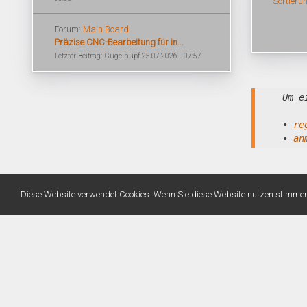
Sortieru
Forum:
Main Board
Präzise CNC-Bearbeitung für in...
Letzter Beitrag: Gugelhupf 25.07.2026 - 07:57
Um e
•
re
•
an
Diese Website verwendet Cookies. Wenn Sie diese Website nutzen stimme
Warning
: Unknown: Write failed: No space left on device (28) in
Unknown
on line