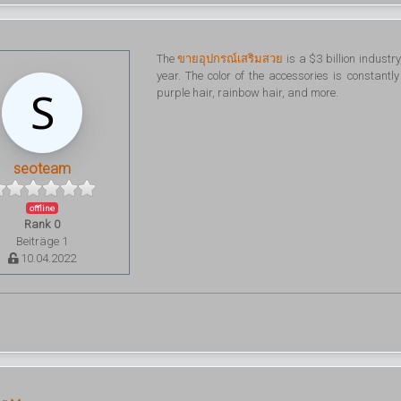
The
ขายอุปกรณ์เสริมสวย
is a $3 billion indust
year. The color of the accessories is constant
purple hair, rainbow hair, and more.
seoteam
offline
Rank 0
Beiträge 1
10.04.2022