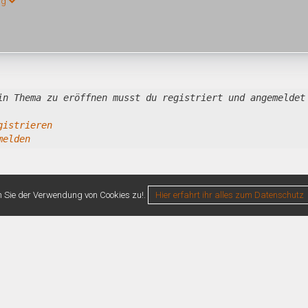
ng
in Thema zu eröffnen musst du registriert und angemeldet
gistrieren
melden
n Sie der Verwendung von Cookies zu!.
Hier erfahrt ihr alles zum Datenschutz
0