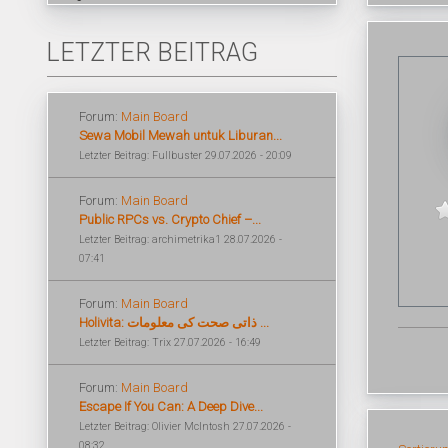
LETZTER BEITRAG
Forum:
Main Board
Sewa Mobil Mewah untuk Liburan...
Letzter Beitrag: Fullbuster 29.07.2026 - 20:09
Forum:
Main Board
Public RPCs vs. Crypto Chief –...
Letzter Beitrag: archimetrika1 28.07.2026 -
07:41
Forum:
Main Board
Holivita: ذاتی صحت کی معلومات ...
Letzter Beitrag: Trix 27.07.2026 - 16:49
Forum:
Main Board
Escape If You Can: A Deep Dive...
Letzter Beitrag: Olivier McIntosh 27.07.2026 -
08:32