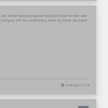
ry, with women spending approximately $4.5 billion on them each
ly changing, with the market being driven by trends like pastel
10.04.2022 | 07:14