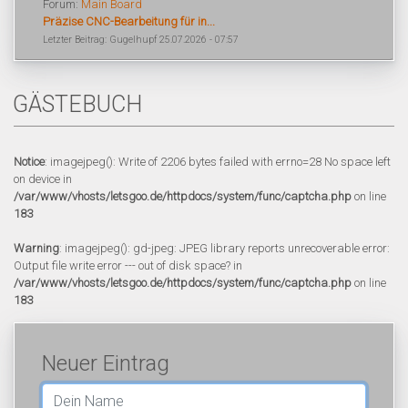
Forum:
Main Board
Präzise CNC-Bearbeitung für in...
Letzter Beitrag: Gugelhupf 25.07.2026 - 07:57
GÄSTEBUCH
Notice
: imagejpeg(): Write of 2206 bytes failed with errno=28 No space left
on device in
/var/www/vhosts/letsgoo.de/httpdocs/system/func/captcha.php
on line
183
Warning
: imagejpeg(): gd-jpeg: JPEG library reports unrecoverable error:
Output file write error --- out of disk space? in
/var/www/vhosts/letsgoo.de/httpdocs/system/func/captcha.php
on line
183
Neuer Eintrag