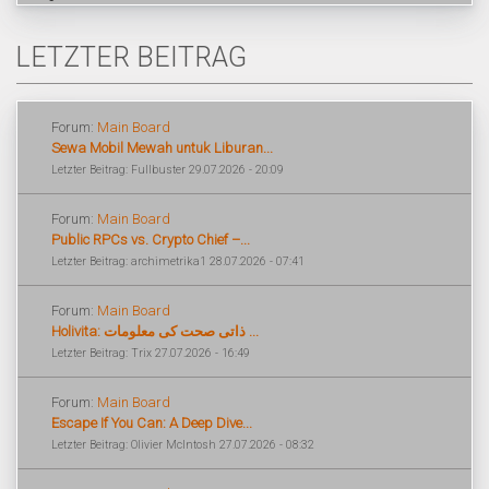
LETZTER BEITRAG
Forum:
Main Board
Sewa Mobil Mewah untuk Liburan...
Letzter Beitrag: Fullbuster 29.07.2026 - 20:09
Forum:
Main Board
Public RPCs vs. Crypto Chief –...
Letzter Beitrag: archimetrika1 28.07.2026 - 07:41
Forum:
Main Board
Holivita: ذاتی صحت کی معلومات ...
Letzter Beitrag: Trix 27.07.2026 - 16:49
Forum:
Main Board
Escape If You Can: A Deep Dive...
Letzter Beitrag: Olivier McIntosh 27.07.2026 - 08:32