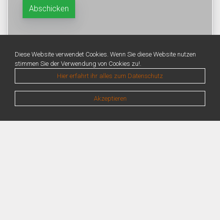
Diese Website verwendet Cookies. Wenn Sie diese Website nutzen
stimmen Sie der Verwendung von Cookies zu!.
Hier erfahrt ihr alles zum Datenschutz
Akzeptieren
Warning
: Unknown: Write failed: No space left on device (28) in
Unknown
on line
0
Warning
: Unknown: Failed to write session data (files). Please verify that the