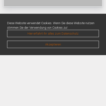
Diese Website verwendet Cookies. Wenn Sie diese Website nutzen
stimmen Sie der Verwendung von Cookies zu!.
Hier erfahrt ihr alles zum Datenschutz
Akzeptieren
Warning
: Unknown: Write failed: No space left on device (28) in
Unknown
on line
0
Warning
: Unknown: Failed to write session data (files). Please verify that the
current setting of session.save_path is correct (/var/lib/php/sessions) in