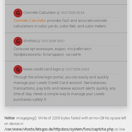
Concrete Calculator
@ 19.07.2026 05:34
Concrete Calculator
provides fast and accurate concrete
calculations in cubic yards, cubic feet, and cubic meters.
Winfred
@ 13.07.2026 09:07
Сильная организация, видно, что работают
профессионалы. Благодарю. на сайте
lowes credit card login
@ 12.07.2026 04:34
Through the online login portal, you can easily and quickly
manage your Lowe’s Credit Card account. See balances,
transactions, pay bills and receive account alerts quickly, any
time of day. Here’s a simple way to manage your Lowe’s
purchases safely! h
Notice
: imagejpeg(): Write of 2205 bytes failed with errno=28 No space left
on device in
/var/www/vhosts/letsgoo.de/httpdocs/system/func/captcha.php
on line