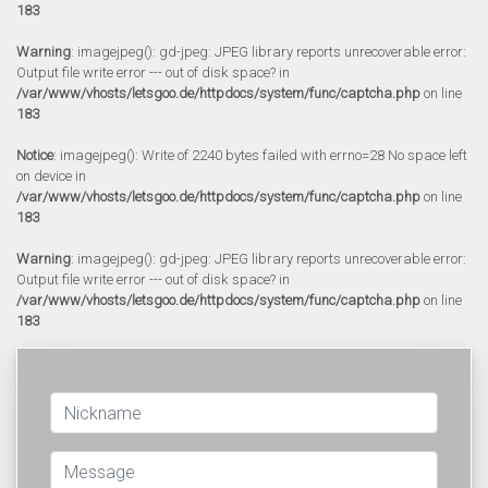
183
Warning
: imagejpeg(): gd-jpeg: JPEG library reports unrecoverable error:
Output file write error --- out of disk space? in
/var/www/vhosts/letsgoo.de/httpdocs/system/func/captcha.php
on line
183
Notice
: imagejpeg(): Write of 2240 bytes failed with errno=28 No space left
on device in
/var/www/vhosts/letsgoo.de/httpdocs/system/func/captcha.php
on line
183
Warning
: imagejpeg(): gd-jpeg: JPEG library reports unrecoverable error:
Output file write error --- out of disk space? in
/var/www/vhosts/letsgoo.de/httpdocs/system/func/captcha.php
on line
183