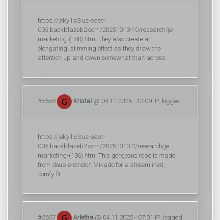
https://jekyll.s3.us-east-
005.backblazeb2.com/20251013-10/research/je-
marketing-(180).html They also create an
elongating, slimming effect as they draw the
attention up and down somewhat than across.
#5658
Kristal
@ 04.11.2025 - 13:09 IP: logged
https://jekyll.s3.us-east-
005.backblazeb2.com/20251013-2/research/je-
marketing-(136).html This gorgeous robe is made
from double-stretch Mikado for a streamlined,
comfy fit.
#5657
Arletha
@ 04.11.2025 - 07:01 IP: logged