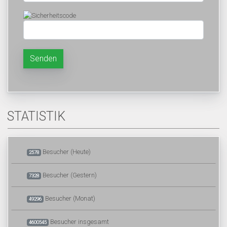
Senden
STATISTIK
Besucher (Heute)
2578
Besucher (Gestern)
7328
Besucher (Monat)
49296
Besucher insgesamt
4600545