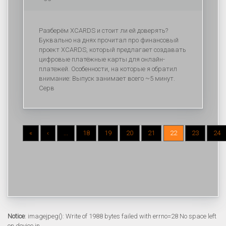
Разберём XCARDS и стоит ли ей доверять?
Буквально на днях прочитал про финансовый
проект XCARDS, который предлагает создавать
цифровые платёжные карты для онлайн-
платежей. Особенности, на которые я обратил
внимание: Выпуск занимает всего ~5 минут.
Серв
«
‹
...
18
19
20
21
22
23
24
Notice
: imagejpeg(): Write of 1988 bytes failed with errno=28 No space left
on device in