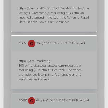
https://filedn.eu/lXvDNJGJo3S0aUrNKUTnNkb/mar
keting-812/research/je-marketing-(306).html An
imported diamond in the tough, the Adrianna Papell
Floral Beaded Gown is a true stunner.
#5660
Joel
@ 04.11.2025 - 13:57 IP: logged
https://je-tal-marketing-
895.lon1.digitaloceanspaces.com/research/je-
marketing-(337).html Current well-liked trends
characteristic lace, prints, fashionable empire
waistlines and jackets.
#5659
Virgilio
@ 04.11.2025 - 13:15 IP: logged