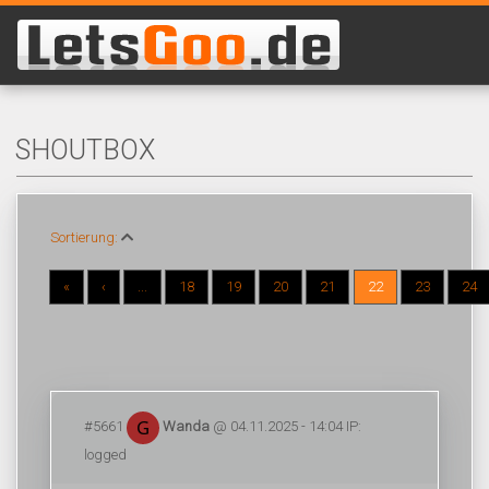
SHOUTBOX
Sortierung:
«
‹
...
18
19
20
21
22
23
24
#5661
Wanda
@ 04.11.2025 - 14:04 IP:
logged