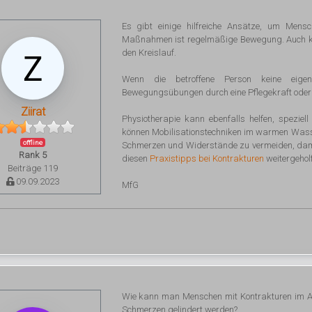
Es gibt einige hilfreiche Ansätze, um Mensc
Maßnahmen ist regelmäßige Bewegung. Auch kl
den Kreislauf.
Wenn die betroffene Person keine eige
Bewegungsübungen durch eine Pflegekraft oder e
Ziirat
Physiotherapie kann ebenfalls helfen, spezi
können Mobilisationstechniken im warmen Wasse
offline
Schmerzen und Widerstände zu vermeiden, dami
Rank 5
diesen
Praxistipps bei Kontrakturen
weitergehol
Beiträge 119
09.09.2023
MfG
Wie kann man Menschen mit Kontrakturen im Allt
Schmerzen gelindert werden?