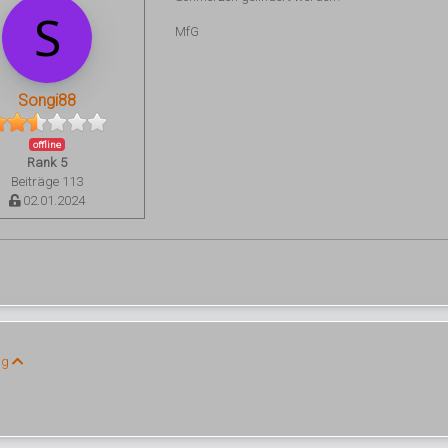
MfG
Songi88
offline
Rank 5
Beiträge 113
02.01.2024
ng