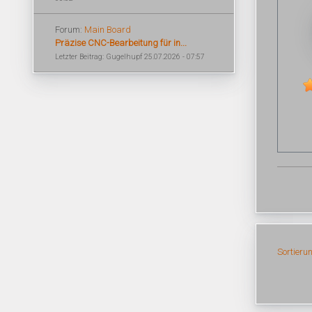
Forum:
Main Board
Präzise CNC-Bearbeitung für in...
Letzter Beitrag: Gugelhupf 25.07.2026 - 07:57
Sortieru