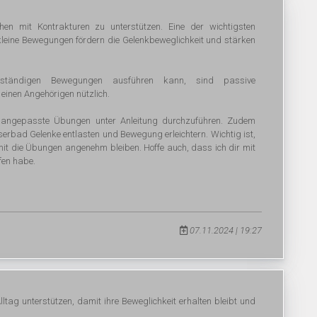
hen mit Kontrakturen zu unterstützen. Eine der wichtigsten
eine Bewegungen fördern die Gelenkbeweglichkeit und stärken
nständigen Bewegungen ausführen kann, sind passive
inen Angehörigen nützlich.
ell angepasste Übungen unter Anleitung durchzuführen. Zudem
rbad Gelenke entlasten und Bewegung erleichtern. Wichtig ist,
t die Übungen angenehm bleiben. Hoffe auch, dass ich dir mit
fen habe.
07.11.2024 | 19:27
ag unterstützen, damit ihre Beweglichkeit erhalten bleibt und