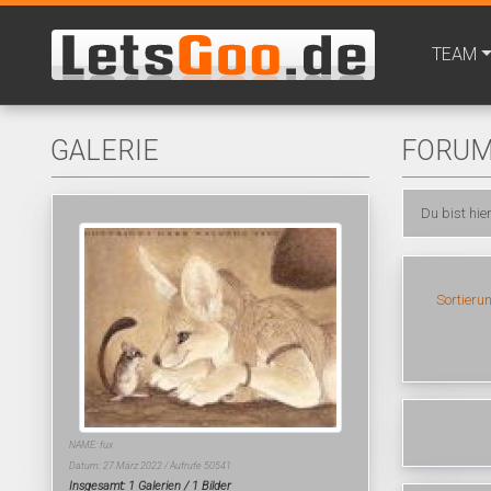
TEAM
GALERIE
FORU
Du bist hie
Sortieru
NAME: fux
Datum: 27.März 2022 / Aufrufe 50541
Insgesamt: 1 Galerien / 1 Bilder