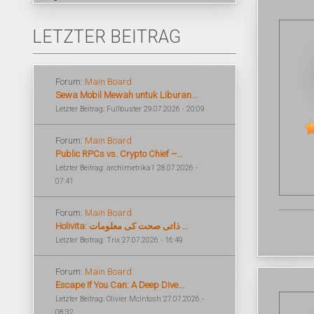
LETZTER BEITRAG
Forum:
Main Board
Sewa Mobil Mewah untuk Liburan...
Letzter Beitrag: Fullbuster 29.07.2026 - 20:09
Forum:
Main Board
Public RPCs vs. Crypto Chief –...
Letzter Beitrag: archimetrika1 28.07.2026 -
07:41
Forum:
Main Board
Holivita: ذاتی صحت کی معلومات ...
Letzter Beitrag: Trix 27.07.2026 - 16:49
Forum:
Main Board
Escape If You Can: A Deep Dive...
Letzter Beitrag: Olivier McIntosh 27.07.2026 -
08:32