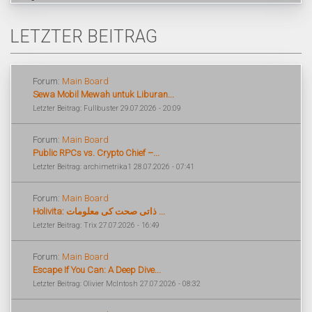
LETZTER BEITRAG
Forum:
Main Board
Sewa Mobil Mewah untuk Liburan...
Letzter Beitrag: Fullbuster 29.07.2026 - 20:09
Forum:
Main Board
Public RPCs vs. Crypto Chief –...
Letzter Beitrag: archimetrika1 28.07.2026 - 07:41
Forum:
Main Board
Holivita: ذاتی صحت کی معلومات ...
Letzter Beitrag: Trix 27.07.2026 - 16:49
Forum:
Main Board
Escape If You Can: A Deep Dive...
Letzter Beitrag: Olivier McIntosh 27.07.2026 - 08:32