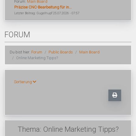
Forum:
Main Board
Präzise CNC-Bearbeitung für in...
Letzter Beitrag: Gugelhupf 25.07.2026 - 07:57
FORUM
Du bist hier:
Forum
Public Boards
Main Board
Online Marketing Tipps?
Sortierung
Thema: Online Marketing Tipps?