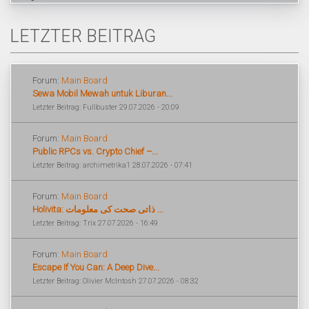
LETZTER BEITRAG
Forum:
Main Board
Sewa Mobil Mewah untuk Liburan...
Letzter Beitrag: Fullbuster 29.07.2026 - 20:09
Forum:
Main Board
Public RPCs vs. Crypto Chief –...
Letzter Beitrag: archimetrika1 28.07.2026 - 07:41
Forum:
Main Board
Holivita: ذاتی صحت کی معلومات ...
Letzter Beitrag: Trix 27.07.2026 - 16:49
Forum:
Main Board
Escape If You Can: A Deep Dive...
Letzter Beitrag: Olivier McIntosh 27.07.2026 - 08:32