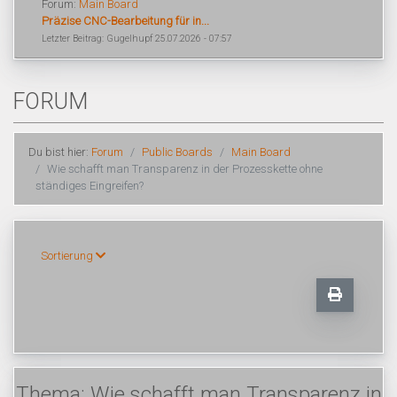
Forum:
Main Board
Präzise CNC-Bearbeitung für in...
Letzter Beitrag: Gugelhupf 25.07.2026 - 07:57
FORUM
Du bist hier:
Forum
Public Boards
Main Board
Wie schafft man Transparenz in der Prozesskette ohne
ständiges Eingreifen?
Sortierung
Thema: Wie schafft man Transparenz in