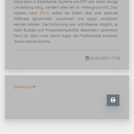
Integration in bestehende Systeme wie ERP war keine riesige
Umstellung nötig, sondern alles lief im Hintergrund mit. Das
System nutzt
RTLS
, wobei die Daten über eine zentrale
Software gesammelt, visualisiert und sogar analysiert
werden können. Die Einführung war schrittweise möglich, je
nach Budget und Prozesskomplexität. Besonders spannend
fand ich, dass man damit sogar die Produktivität einzelner
Zonen messen konnte.
26.06.2025 | 17:42
Sortierung