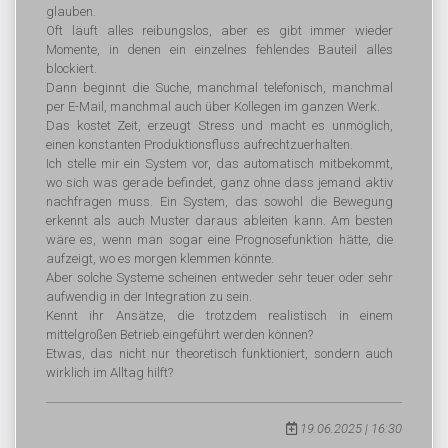
glauben.
Oft läuft alles reibungslos, aber es gibt immer wieder
Momente, in denen ein einzelnes fehlendes Bauteil alles
blockiert.
Dann beginnt die Suche, manchmal telefonisch, manchmal
per E-Mail, manchmal auch über Kollegen im ganzen Werk.
Das kostet Zeit, erzeugt Stress und macht es unmöglich,
einen konstanten Produktionsfluss aufrechtzuerhalten.
Ich stelle mir ein System vor, das automatisch mitbekommt,
wo sich was gerade befindet, ganz ohne dass jemand aktiv
nachfragen muss. Ein System, das sowohl die Bewegung
erkennt als auch Muster daraus ableiten kann. Am besten
wäre es, wenn man sogar eine Prognosefunktion hätte, die
aufzeigt, wo es morgen klemmen könnte.
Aber solche Systeme scheinen entweder sehr teuer oder sehr
aufwendig in der Integration zu sein.
Kennt ihr Ansätze, die trotzdem realistisch in einem
mittelgroßen Betrieb eingeführt werden können?
Etwas, das nicht nur theoretisch funktioniert, sondern auch
wirklich im Alltag hilft?
19.06.2025 | 16:30