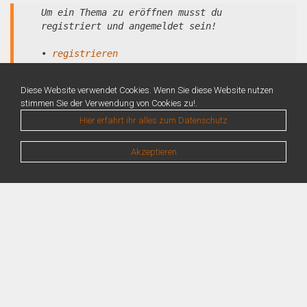
Um ein Thema zu eröffnen musst du
registriert und angemeldet sein!
•
registrieren
•
anmelden
Diese Website verwendet Cookies. Wenn Sie diese Website nutzen
stimmen Sie der Verwendung von Cookies zu!.
Hier erfahrt ihr alles zum Datenschutz
Akzeptieren
Warning
: Unknown: Write failed: No space left on device (28) in
Unknown
on line
0