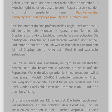
gehen. Aber: Du musst dein Gerät nicht sofort abschreiben. In
München gibt es einen spezialisierten Reparaturservice, den
ich dir empfehlen kann:
https://www.die-
handyreparatur.de/google-pixel-reparatur-muenchen/
Dort bekommst du eine professionelle Google-Pixel-Reparatur,
oft in unter 30 Minuten – ganz ohne Termin. Ob
Displaytausch, Akku, Ladebuchse oder Wasserschaden: Die
häufigsten Schäden an Pixel-Geräten werden dort schnell
und transparent repariert. Ich war selbst schon zweimal dort
(einmal Display, einmal Akku beim Pixel 5) und war sehr
zufrieden.
Die Preise sind klar einsehbar, es gibt keine versteckten
Kosten, und du bekommst 6 Monate Garantie auf die
Reparatur. Wenn du also gerade nicht neu investieren willst
(was je nach Modell 400–800 € bedeuten würde), lohnt sich
der Weg dorthin definitiv. Selbst für neuere Modelle wie das
Pixel 7 oder Pixel Fold bieten sie Ersatzteile an – und das
auch kurzfristig.
Und falls du nicht aus München bist: Die bieten auch einen
Versandservice an. Du schickst dein Gerät ein, und sie
schicken es repariert zurück – sicher verpackt. Für dich