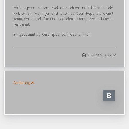
Ich hänge an meinem Pixel, aber ich will natürlich kein Geld
verbrennen. Wenn jemand einen seriösen Reparaturdienst
kennt, der schnell, fair und möglichst unkompliziert arbeitet –
her damit.
Bin gespannt auf eure Tipps. Danke schon mal!
30.06.2025 | 08:29
Sortierung