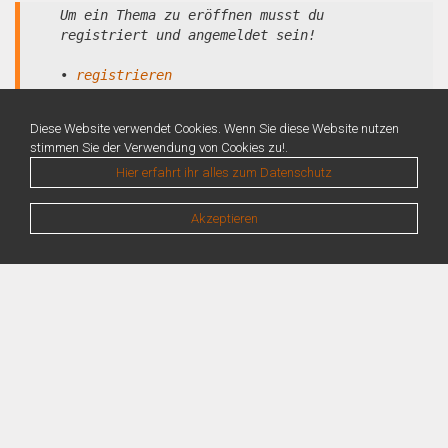
Um ein Thema zu eröffnen musst du
registriert und angemeldet sein!
•
registrieren
•
anmelden
Diese Website verwendet Cookies. Wenn Sie diese Website nutzen
stimmen Sie der Verwendung von Cookies zu!.
Hier erfahrt ihr alles zum Datenschutz
Akzeptieren
Warning
: Unknown: Write failed: No space left on device (28) in
Unknown
on line
0