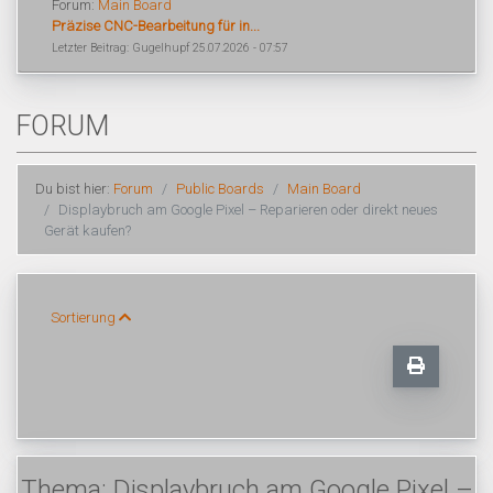
Forum:
Main Board
Präzise CNC-Bearbeitung für in...
Letzter Beitrag: Gugelhupf 25.07.2026 - 07:57
FORUM
Du bist hier:
Forum
Public Boards
Main Board
Displaybruch am Google Pixel – Reparieren oder direkt neues
Gerät kaufen?
Sortierung
Thema: Displaybruch am Google Pixel –