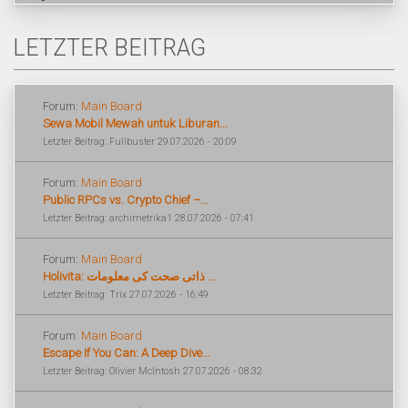
LETZTER BEITRAG
Forum:
Main Board
Sewa Mobil Mewah untuk Liburan...
Letzter Beitrag: Fullbuster 29.07.2026 - 20:09
Forum:
Main Board
Public RPCs vs. Crypto Chief –...
Letzter Beitrag: archimetrika1 28.07.2026 - 07:41
Forum:
Main Board
Holivita: ذاتی صحت کی معلومات ...
Letzter Beitrag: Trix 27.07.2026 - 16:49
Forum:
Main Board
Escape If You Can: A Deep Dive...
Letzter Beitrag: Olivier McIntosh 27.07.2026 - 08:32