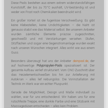
Diese Pools bestehen aus einem extrem widerstandsfähigen
Kunststoff, der bis zu 70 °C aushält, UV-beständig ist und
weder von Frost noch Chemikalien beeindruckt wird.
Ein großer Vorteil ist die fugenlose Verschweißung: Es gibt
keine Klebestellen, keine Undichtigkeiten – die Naht ist
genauso stabil wie das Material selbst. Bei unserem Anbieter
wurden sämtliche Elemente präzise zugeschnitten,
geschweißt und mit Verstärkungen versehen. Stufen,
Sitzflächen und sogar eine Gegenstromanlage wurden exakt
nach unseren Wünschen integriert. Alles wirkt wie aus einem
Guss.
Besonders überzeugt hat uns der Anbieter
deinpool.de
, der
auf hochwertige
Polypropylen-Pools
spezialisiert ist. Der
gesamte Aufbau verlief strukturiert: Vom CNC-Zuschnitt über
das Heizelementschweißen bis hin zur Anlieferung mit
Autokran – alles lief reibungslos. Die Vorinstallation der
Technik im Werk war ein echter Pluspunkt.
Gerade die Möglichkeit, Design und Maße individuell zu
wählen, war für uns entscheidend. Wir haben uns für eine
rutschfeste Treppe, eine dunkle Farbe und eine Sitzbank mit
Massagedüsen entschieden – alles kein Problem.