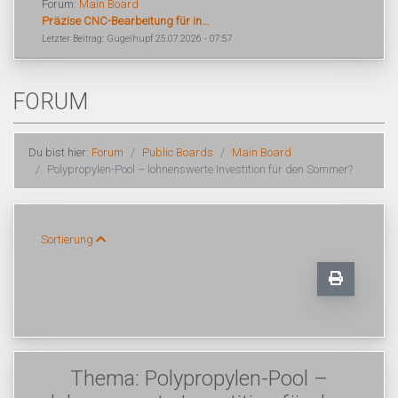
Forum:
Main Board
Präzise CNC-Bearbeitung für in...
Letzter Beitrag: Gugelhupf 25.07.2026 - 07:57
FORUM
Du bist hier:
Forum
Public Boards
Main Board
Polypropylen-Pool – lohnenswerte Investition für den Sommer?
Sortierung
Thema: Polypropylen-Pool –