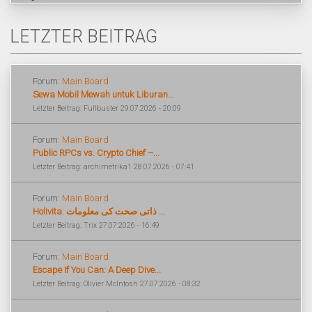
LETZTER BEITRAG
Forum:
Main Board
Sewa Mobil Mewah untuk Liburan...
Letzter Beitrag: Fullbuster 29.07.2026 - 20:09
Forum:
Main Board
Public RPCs vs. Crypto Chief –...
Letzter Beitrag: archimetrika1 28.07.2026 - 07:41
Forum:
Main Board
Holivita: ذاتی صحت کی معلومات ...
Letzter Beitrag: Trix 27.07.2026 - 16:49
Forum:
Main Board
Escape If You Can: A Deep Dive...
Letzter Beitrag: Olivier McIntosh 27.07.2026 - 08:32