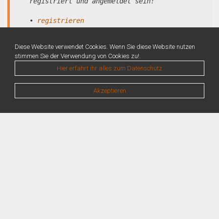
registriert und angemeldet sein!
•
registrieren
•
anmelden
Diese Website verwendet Cookies. Wenn Sie diese Website nutzen
stimmen Sie der Verwendung von Cookies zu!.
Hier erfahrt ihr alles zum Datenschutz
Akzeptieren
Warning
: Unknown: Write failed: No space left on device (28) in
Unknown
on line
0
Warning
: Unknown: Failed to write session data (files). Please verify that the
current setting of session.save_path is correct (/var/lib/php/sessions) in