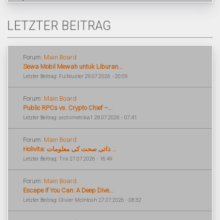
LETZTER BEITRAG
Forum:
Main Board
Sewa Mobil Mewah untuk Liburan...
Letzter Beitrag: Fullbuster 29.07.2026 - 20:09
Forum:
Main Board
Public RPCs vs. Crypto Chief –...
Letzter Beitrag: archimetrika1 28.07.2026 - 07:41
Forum:
Main Board
Holivita: ذاتی صحت کی معلومات ...
Letzter Beitrag: Trix 27.07.2026 - 16:49
Forum:
Main Board
Escape If You Can: A Deep Dive...
Letzter Beitrag: Olivier McIntosh 27.07.2026 - 08:32