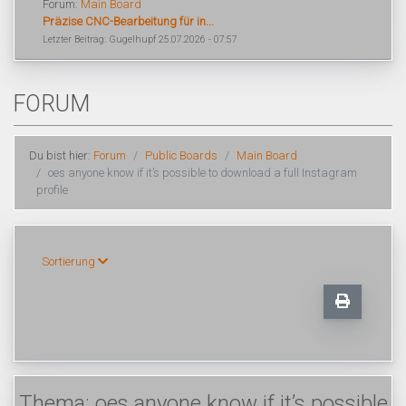
Forum:
Main Board
Präzise CNC-Bearbeitung für in...
Letzter Beitrag: Gugelhupf 25.07.2026 - 07:57
FORUM
Du bist hier:
Forum
Public Boards
Main Board
oes anyone know if it’s possible to download a full Instagram
profile
Sortierung
Thema: oes anyone know if it’s possible