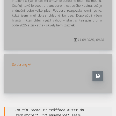
intuitivní a rychlé, což mi umožnilo pohodlně hrát i na mobilu.
Oceňuji také férovost a transparentnost celého kasina, což je
v dnešní době velké plus. Podpora reagovala velmi rychle,
když jsem měl dotaz ohledně bonusu. Doporučuji všem
hráčům, kteří chtějí využít výhodný start s Fairspin promo
code 2025 a získat tak skvělý herní zážitek.
11.08.2025 | 08:38
Sortierung
Um ein Thema zu eröffnen musst du
registriert und angemeldet sein!