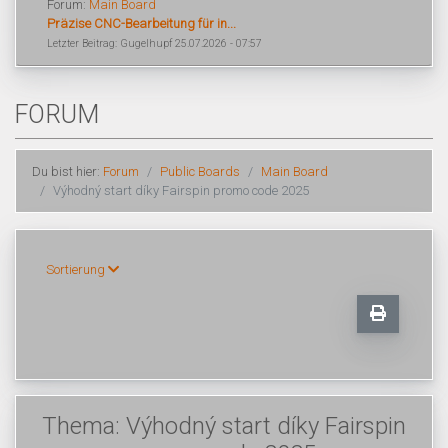
Forum:
Main Board
Präzise CNC-Bearbeitung für in...
Letzter Beitrag: Gugelhupf 25.07.2026 - 07:57
FORUM
Du bist hier:
Forum
Public Boards
Main Board
Výhodný start díky Fairspin promo code 2025
Sortierung
Thema: Výhodný start díky Fairspin