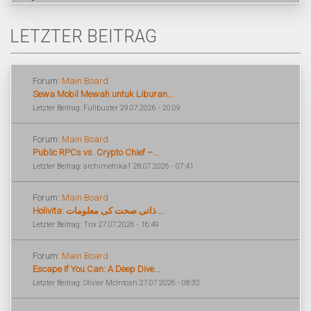
LETZTER BEITRAG
Forum:
Main Board
Sewa Mobil Mewah untuk Liburan...
Letzter Beitrag: Fullbuster 29.07.2026 - 20:09
Forum:
Main Board
Public RPCs vs. Crypto Chief –...
Letzter Beitrag: archimetrika1 28.07.2026 - 07:41
Forum:
Main Board
Holivita: ذاتی صحت کی معلومات ...
Letzter Beitrag: Trix 27.07.2026 - 16:49
Forum:
Main Board
Escape If You Can: A Deep Dive...
Letzter Beitrag: Olivier McIntosh 27.07.2026 - 08:32