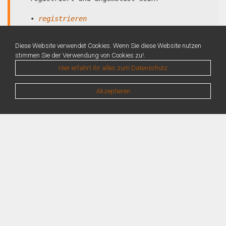
•
registrieren
•
anmelden
Diese Website verwendet Cookies. Wenn Sie diese Website nutzen
stimmen Sie der Verwendung von Cookies zu!.
Hier erfahrt ihr alles zum Datenschutz
Akzeptieren
Warning
: Unknown: Write failed: No space left on device (28) in
Unknown
on line
0
Warning
: Unknown: Failed to write session data (files). Please verify that the
current setting of session.save_path is correct (/var/lib/php/sessions) in