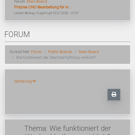
Forum:
Main Board
Präzise CNC-Bearbeitung für in...
Letzter Beitrag: Gugelhupf 25.07.2026 - 07:57
FORUM
Du bist hier:
Forum
Public Boards
Main Board
Wie funktioniert der Wechselrhythmus wirklich?
Sortierung
Thema: Wie funktioniert der