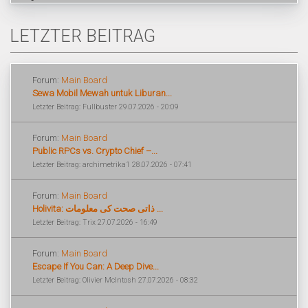
LETZTER BEITRAG
Forum:
Main Board
Sewa Mobil Mewah untuk Liburan...
Letzter Beitrag: Fullbuster 29.07.2026 - 20:09
Forum:
Main Board
Public RPCs vs. Crypto Chief –...
Letzter Beitrag: archimetrika1 28.07.2026 - 07:41
Forum:
Main Board
Holivita: ذاتی صحت کی معلومات ...
Letzter Beitrag: Trix 27.07.2026 - 16:49
Forum:
Main Board
Escape If You Can: A Deep Dive...
Letzter Beitrag: Olivier McIntosh 27.07.2026 - 08:32