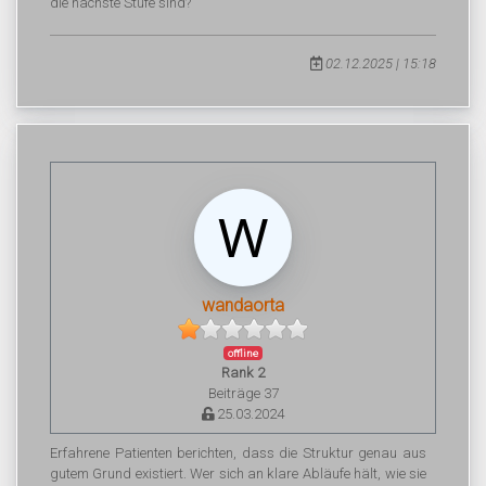
die nächste Stufe sind?
02.12.2025 | 15:18
wandaorta
offline
Rank 2
Beiträge 37
25.03.2024
Erfahrene Patienten berichten, dass die Struktur genau aus
gutem Grund existiert. Wer sich an klare Abläufe hält, wie sie