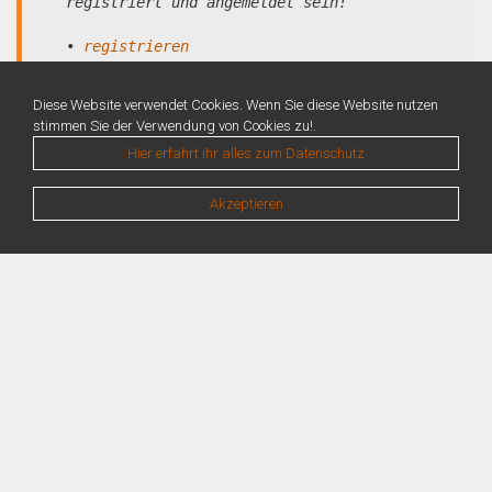
registriert und angemeldet sein!
•
registrieren
•
anmelden
Diese Website verwendet Cookies. Wenn Sie diese Website nutzen
stimmen Sie der Verwendung von Cookies zu!.
Hier erfahrt ihr alles zum Datenschutz
Akzeptieren
Warning
: Unknown: Write failed: No space left on device (28) in
Unknown
on line
0
Warning
: Unknown: Failed to write session data (files). Please verify that the
current setting of session.save_path is correct (/var/lib/php/sessions) in