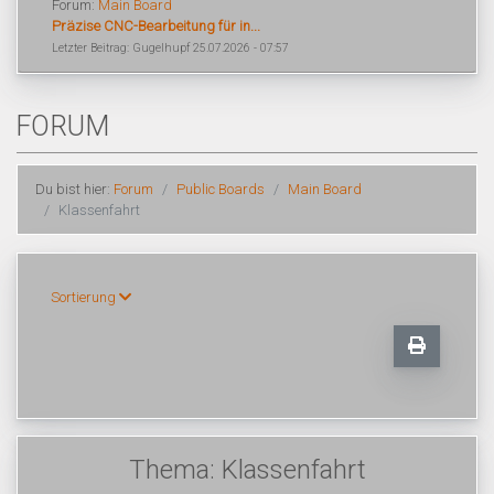
Forum:
Main Board
Präzise CNC-Bearbeitung für in...
Letzter Beitrag: Gugelhupf 25.07.2026 - 07:57
FORUM
Du bist hier:
Forum
Public Boards
Main Board
Klassenfahrt
Sortierung
Thema: Klassenfahrt