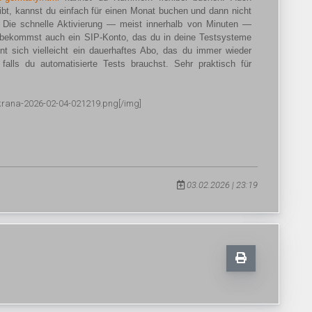
bt, kannst du einfach für einen Monat buchen und dann nicht
n. Die schnelle Aktivierung — meist innerhalb von Minuten —
Du bekommst auch ein SIP-Konto, das du in deine Testsysteme
hnt sich vielleicht ein dauerhaftes Abo, das du immer wieder
 falls du automatisierte Tests brauchst. Sehr praktisch für
krana-2026-02-04-021219.png[/img]
03.02.2026 | 23:19