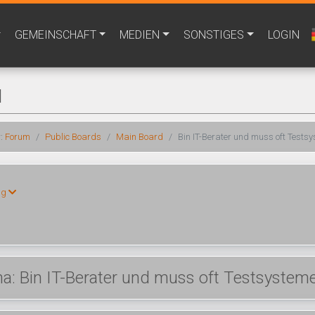
GEMEINSCHAFT
MEDIEN
SONSTIGES
LOGIN
M
r:
Forum
Public Boards
Main Board
Bin IT-Berater und muss oft Tests
ng
: Bin IT-Berater und muss oft Testsystem