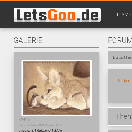
TEAM
GALERIE
FORU
Du bist hie
Sortieru
Thema
NAME: fux
Datum: 27.März 2022 / Aufrufe 50556
Insgesamt: 1 Galerien / 1 Bilder