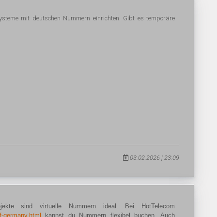
tsysteme mit deutschen Nummern einrichten. Gibt es temporäre
03.02.2026 | 23:09
ojekte sind virtuelle Nummern ideal. Bei HotTelecom
of-germany.html
kannst du Nummern flexibel buchen. Auch