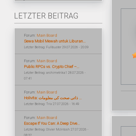
LETZTER BEITRAG
Forum:
Main Board
Sewa Mobil Mewah untuk Liburan...
Letzter Beitrag: Fullbuster 29.07.2026 - 20:09
Forum:
Main Board
Public RPCs vs. Crypto Chief –...
Letzter Beitrag: archimetrika1 28.07.2026 -
07:41
Forum:
Main Board
Holivita: ذاتی صحت کی معلومات ...
Letzter Beitrag: Trix 27.07.2026 - 16:49
Forum:
Main Board
Escape If You Can: A Deep Dive...
Letzter Beitrag: Olivier McIntosh 27.07.2026 -
08:32