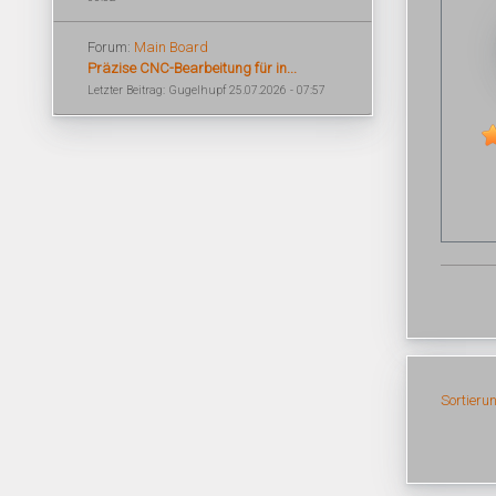
Forum:
Main Board
Präzise CNC-Bearbeitung für in...
Letzter Beitrag: Gugelhupf 25.07.2026 - 07:57
Sortieru