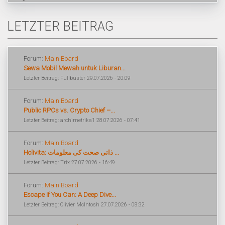
LETZTER BEITRAG
Forum:
Main Board
Sewa Mobil Mewah untuk Liburan...
Letzter Beitrag: Fullbuster 29.07.2026 - 20:09
Forum:
Main Board
Public RPCs vs. Crypto Chief –...
Letzter Beitrag: archimetrika1 28.07.2026 - 07:41
Forum:
Main Board
Holivita: ذاتی صحت کی معلومات ...
Letzter Beitrag: Trix 27.07.2026 - 16:49
Forum:
Main Board
Escape If You Can: A Deep Dive...
Letzter Beitrag: Olivier McIntosh 27.07.2026 - 08:32