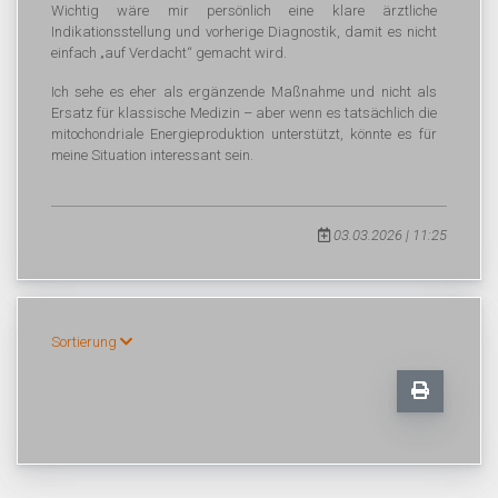
Wichtig wäre mir persönlich eine klare ärztliche
Indikationsstellung und vorherige Diagnostik, damit es nicht
einfach „auf Verdacht“ gemacht wird.
Ich sehe es eher als ergänzende Maßnahme und nicht als
Ersatz für klassische Medizin – aber wenn es tatsächlich die
mitochondriale Energieproduktion unterstützt, könnte es für
meine Situation interessant sein.
03.03.2026 | 11:25
Sortierung