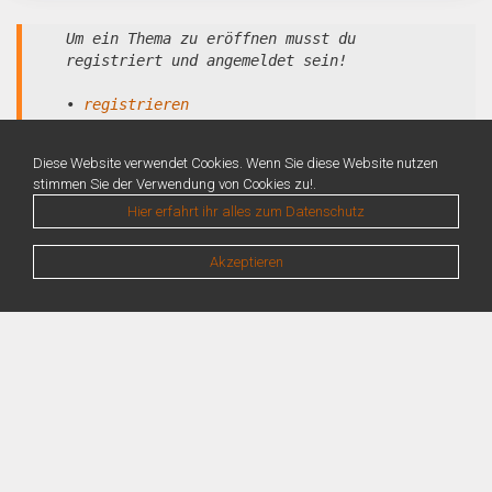
Um ein Thema zu eröffnen musst du
registriert und angemeldet sein!
•
registrieren
•
anmelden
Diese Website verwendet Cookies. Wenn Sie diese Website nutzen
stimmen Sie der Verwendung von Cookies zu!.
Hier erfahrt ihr alles zum Datenschutz
Akzeptieren
Warning
: Unknown: Write failed: No space left on device (28) in
Unknown
on line
0