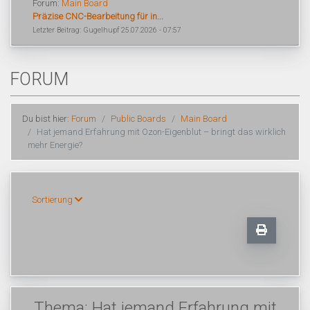
Forum:
Main Board
Präzise CNC-Bearbeitung für in...
Letzter Beitrag: Gugelhupf 25.07.2026 - 07:57
FORUM
Du bist hier:
Forum
Public Boards
Main Board
Hat jemand Erfahrung mit Ozon-Eigenblut – bringt das wirklich
mehr Energie?
Sortierung
Thema: Hat jemand Erfahrung mit