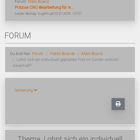
Forum:
Main Board
Präzise CNC-Bearbeitung für in...
Letzter Beitrag: Gugelhupf 25.07.2026 - 07:57
FORUM
Du bist hier:
Forum
Public Boards
Main Board
Lohnt sich ein individuell geplanter Pool im Garten wirklich
dauerhaft?
Sortierung
Thema: Lohnt sich ein individuell