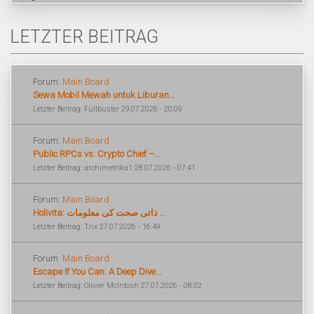
LETZTER BEITRAG
Forum:
Main Board
Sewa Mobil Mewah untuk Liburan...
Letzter Beitrag: Fullbuster 29.07.2026 - 20:09
Forum:
Main Board
Public RPCs vs. Crypto Chief –...
Letzter Beitrag: archimetrika1 28.07.2026 - 07:41
Forum:
Main Board
Holivita: ذاتی صحت کی معلومات ...
Letzter Beitrag: Trix 27.07.2026 - 16:49
Forum:
Main Board
Escape If You Can: A Deep Dive...
Letzter Beitrag: Olivier McIntosh 27.07.2026 - 08:32