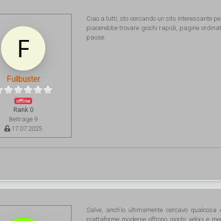
Ciao a tutti, sto cercando un sito interessante p
piacerebbe trovare giochi rapidi, pagine ordinat
pause.
Fullbuster
offline
Rank 0
Beiträge 9
17.07.2025
Salve, anch'io ultimamente cercavo qualcosa 
piattaforme moderne offrono giochi veloci e me