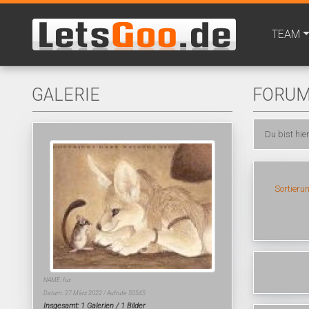
TEAM
GALERIE
FORU
Du bist hie
Sortieru
NAME: fux
Datum: 27.März 2022 / Aufrufe 50545
Insgesamt: 1 Galerien / 1 Bilder