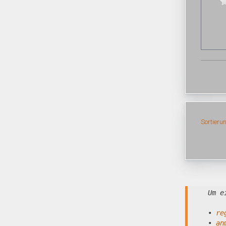
Sortieru
Um e
•
re
•
an