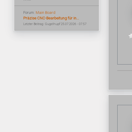
Forum:
Main Board
Präzise CNC-Bearbeitung für in...
Letzter Beitrag: Gugelhupf 25.07.2026 - 07:57