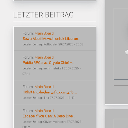
LETZTER BEITRAG
Forum:
Main Board
Sewa Mobil Mewah untuk Liburan...
Letzter Beitrag: Fullbuster 29.07.2026 - 20:09
Forum:
Main Board
Public RPCs vs. Crypto Chief –...
Letzter Beitrag: archimetrika1 28.07.2026 -
07:41
Forum:
Main Board
Holivita: ذاتی صحت کی معلومات ...
Letzter Beitrag: Trix 27.07.2026 - 16:49
Forum:
Main Board
Escape If You Can: A Deep Dive...
Letzter Beitrag: Olivier McIntosh 27.07.2026 -
08:32