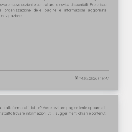
vare nuove sezioni e controllare le novità disponibili. Preferisco
a organizzazione delle pagine e informazioni aggiornate
a navigazione.
14.05.2026 | 16:47
 piattaforma affidabile? Vorrei evitare pagine lente oppure siti
ttutto trovare informazioni utili, suggerimenti chiari e contenuti