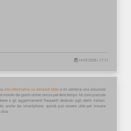
14.05.2026 | 17:11
 su
sito informativo su Amazon Slots
e mi sembra una soluzione
nel mondo dei giochi online senza perdere tempo. Mi sono piaciute
bene e gli aggiornamenti frequenti dedicati agli utenti italiani.
ida anche da smartphone, quindi può essere utile per trovare
 chia