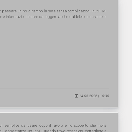
er passare un po' di tempo la sera senza complicazioni inutili. Mi
e e informazioni chiare da leggere anche dal telefono durante le
14.05.2026 | 16:36
di semplice da usare dopo il lavoro e ho scoperto che molte
nu abbastanza intuitivi. Quando trovo recensioni dettagliate e