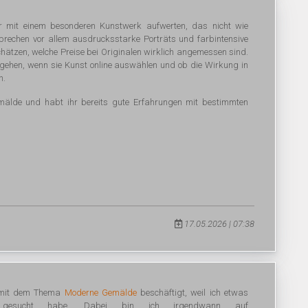
r mit einem besonderen Kunstwerk aufwerten, das nicht wie
prechen vor allem ausdrucksstarke Porträts und farbintensive
chätzen, welche Preise bei Originalen wirklich angemessen sind.
gehen, wenn sie Kunst online auswählen und ob die Wirkung in
n.
mälde und habt ihr bereits gute Erfahrungen mit bestimmten
17.05.2026 | 07:38
r mit dem Thema
Moderne Gemälde
beschäftigt, weil ich etwas
ch gesucht habe. Dabei bin ich irgendwann auf