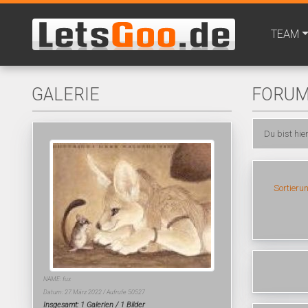
TEAM
GALERIE
FORU
Du bist hie
Sortieru
NAME: fux
Datum: 27.März 2022 / Aufrufe 50527
Insgesamt: 1 Galerien / 1 Bilder