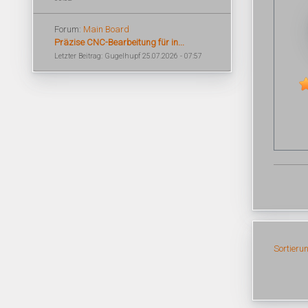
Forum:
Main Board
Präzise CNC-Bearbeitung für in...
Letzter Beitrag: Gugelhupf 25.07.2026 - 07:57
Sortieru