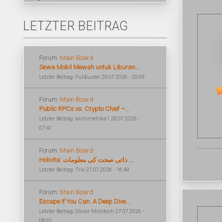
LETZTER BEITRAG
Forum:
Main Board
Sewa Mobil Mewah untuk Liburan...
Letzter Beitrag: Fullbuster 29.07.2026 - 20:09
Forum:
Main Board
Public RPCs vs. Crypto Chief –...
Letzter Beitrag: archimetrika1 28.07.2026 -
07:41
Forum:
Main Board
Holivita: ذاتی صحت کی معلومات ...
Letzter Beitrag: Trix 27.07.2026 - 16:49
Forum:
Main Board
Escape If You Can: A Deep Dive...
Letzter Beitrag: Olivier McIntosh 27.07.2026 -
08:32