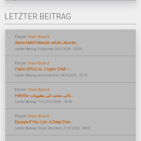
LETZTER BEITRAG
Forum:
Main Board
Sewa Mobil Mewah untuk Liburan...
Letzter Beitrag: Fullbuster 29.07.2026 - 20:09
Forum:
Main Board
Public RPCs vs. Crypto Chief –...
Letzter Beitrag: archimetrika1 28.07.2026 - 07:41
Forum:
Main Board
Holivita: ذاتی صحت کی معلومات ...
Letzter Beitrag: Trix 27.07.2026 - 16:49
Forum:
Main Board
Escape If You Can: A Deep Dive...
Letzter Beitrag: Olivier McIntosh 27.07.2026 - 08:32