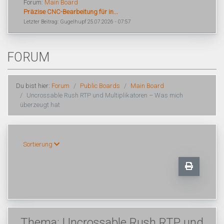
Forum:
Main Board
Präzise CNC-Bearbeitung für in...
Letzter Beitrag: Gugelhupf 25.07.2026 - 07:57
FORUM
Du bist hier:
Forum
Public Boards
Main Board
Uncrossable Rush RTP und Multiplikatoren – Was mich
überzeugt hat
Sortierung
Thema: Uncrossable Rush RTP und