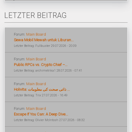
LETZTER BEITRAG
Forum:
Main Board
Sewa Mobil Mewah untuk Liburan...
Letzter Beitrag: Fullbuster 29.07.2026 - 20:09
Forum:
Main Board
Public RPCs vs. Crypto Chief –...
Letzter Beitrag: archimetrika1 28.07.2026 - 07:41
Forum:
Main Board
Holivita: ذاتی صحت کی معلومات ...
Letzter Beitrag: Trix 27.07.2026 - 16:49
Forum:
Main Board
Escape If You Can: A Deep Dive...
Letzter Beitrag: Olivier McIntosh 27.07.2026 - 08:32