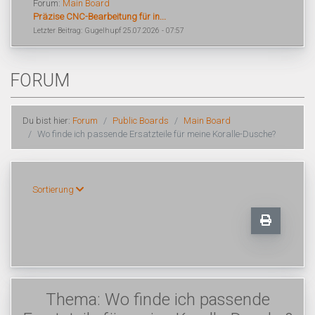
Forum:
Main Board
Präzise CNC-Bearbeitung für in...
Letzter Beitrag: Gugelhupf 25.07.2026 - 07:57
FORUM
Du bist hier:
Forum
Public Boards
Main Board
Wo finde ich passende Ersatzteile für meine Koralle-Dusche?
Sortierung
Thema: Wo finde ich passende