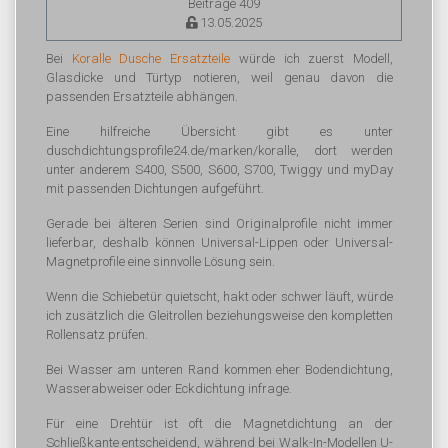
Beiträge 409
13.05.2025
Bei
Koralle Dusche Ersatzteile
würde ich zuerst Modell,
Glasdicke und Türtyp notieren, weil genau davon die
passenden Ersatzteile abhängen.
Eine hilfreiche Übersicht gibt es unter
duschdichtungsprofile24.de/marken/koralle, dort werden
unter anderem S400, S500, S600, S700, Twiggy und myDay
mit passenden Dichtungen aufgeführt.
Gerade bei älteren Serien sind Originalprofile nicht immer
lieferbar, deshalb können Universal-Lippen oder Universal-
Magnetprofile eine sinnvolle Lösung sein.
Wenn die Schiebetür quietscht, hakt oder schwer läuft, würde
ich zusätzlich die Gleitrollen beziehungsweise den kompletten
Rollensatz prüfen.
Bei Wasser am unteren Rand kommen eher Bodendichtung,
Wasserabweiser oder Eckdichtung infrage.
Für eine Drehtür ist oft die Magnetdichtung an der
Schließkante entscheidend, während bei Walk-In-Modellen U-