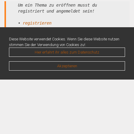
Um ein Thema zu eröffnen musst du
registriert und angemeldet sein!
•
registrieren
•
anmelden
Diese Website verwendet Cookies. Wenn Sie diese Website nutzen
stimmen Sie der Verwendung von Cookies zu!.
Hier erfahrt ihr alles zum Datenschutz
Akzeptieren
Warning
: Unknown: Write failed: No space left on device (28) in
Unknown
on line
0