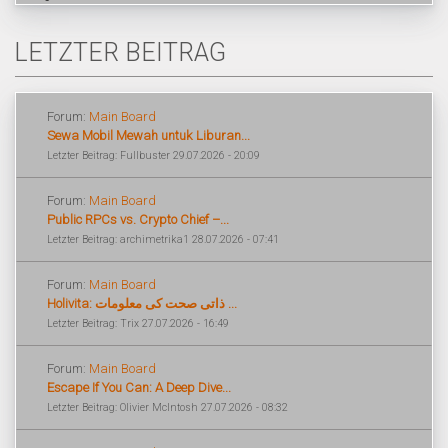
LETZTER BEITRAG
Forum:
Main Board
Sewa Mobil Mewah untuk Liburan...
Letzter Beitrag: Fullbuster 29.07.2026 - 20:09
Forum:
Main Board
Public RPCs vs. Crypto Chief –...
Letzter Beitrag: archimetrika1 28.07.2026 - 07:41
Forum:
Main Board
Holivita: ذاتی صحت کی معلومات ...
Letzter Beitrag: Trix 27.07.2026 - 16:49
Forum:
Main Board
Escape If You Can: A Deep Dive...
Letzter Beitrag: Olivier McIntosh 27.07.2026 - 08:32