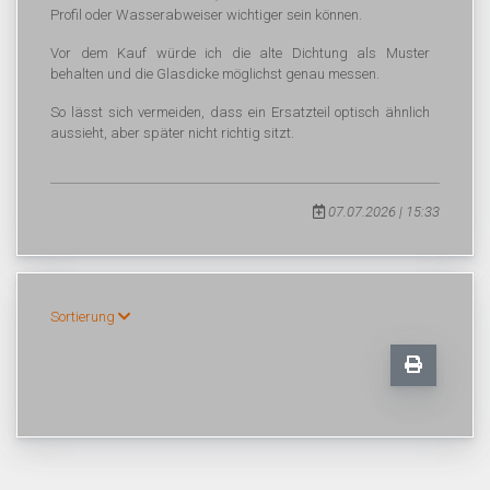
Profil oder Wasserabweiser wichtiger sein können.
Vor dem Kauf würde ich die alte Dichtung als Muster
behalten und die Glasdicke möglichst genau messen.
So lässt sich vermeiden, dass ein Ersatzteil optisch ähnlich
aussieht, aber später nicht richtig sitzt.
07.07.2026 | 15:33
Sortierung