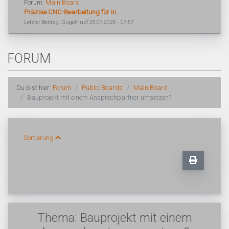
Forum:
Main Board
Präzise CNC-Bearbeitung für in...
Letzter Beitrag: Gugelhupf 25.07.2026 - 07:57
FORUM
Du bist hier:
Forum
Public Boards
Main Board
Bauprojekt mit einem Ansprechpartner umsetzen?
Sortierung
Thema: Bauprojekt mit einem