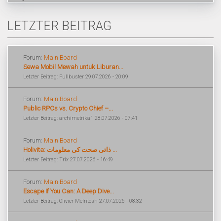
LETZTER BEITRAG
Forum:
Main Board
Sewa Mobil Mewah untuk Liburan...
Letzter Beitrag: Fullbuster 29.07.2026 - 20:09
Forum:
Main Board
Public RPCs vs. Crypto Chief –...
Letzter Beitrag: archimetrika1 28.07.2026 - 07:41
Forum:
Main Board
Holivita: ذاتی صحت کی معلومات ...
Letzter Beitrag: Trix 27.07.2026 - 16:49
Forum:
Main Board
Escape If You Can: A Deep Dive...
Letzter Beitrag: Olivier McIntosh 27.07.2026 - 08:32