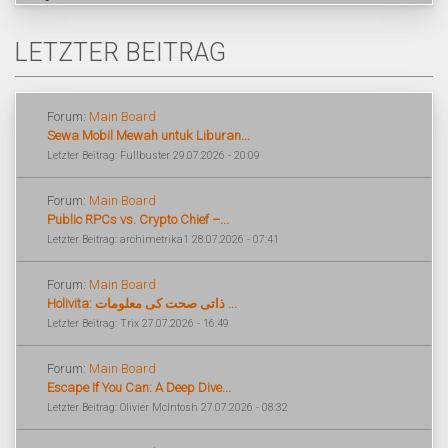
LETZTER BEITRAG
Forum:
Main Board
Sewa Mobil Mewah untuk Liburan...
Letzter Beitrag: Fullbuster 29.07.2026 - 20:09
Forum:
Main Board
Public RPCs vs. Crypto Chief –...
Letzter Beitrag: archimetrika1 28.07.2026 - 07:41
Forum:
Main Board
Holivita: ذاتی صحت کی معلومات ...
Letzter Beitrag: Trix 27.07.2026 - 16:49
Forum:
Main Board
Escape If You Can: A Deep Dive...
Letzter Beitrag: Olivier McIntosh 27.07.2026 - 08:32