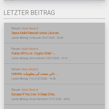
LETZTER BEITRAG
Forum:
Main Board
Sewa Mobil Mewah untuk Liburan...
Letzter Beitrag: Fullbuster 29.07.2026 - 20:09
Forum:
Main Board
Public RPCs vs. Crypto Chief –...
Letzter Beitrag: archimetrika1 28.07.2026 - 07:41
Forum:
Main Board
Holivita: ذاتی صحت کی معلومات ...
Letzter Beitrag: Trix 27.07.2026 - 16:49
Forum:
Main Board
Escape If You Can: A Deep Dive...
Letzter Beitrag: Olivier McIntosh 27.07.2026 - 08:32