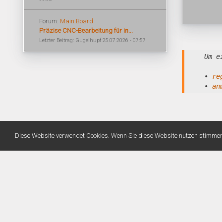
Forum:
Main Board
Präzise CNC-Bearbeitung für in...
Letzter Beitrag: Gugelhupf 25.07.2026 - 07:57
Um e
•
re
•
an
Diese Website verwendet Cookies. Wenn Sie diese Website nutzen stimme
Warning
: Unknown: Write failed: No space left on device (28) in
Unknown
on line