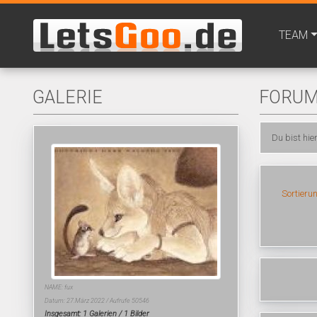
TEAM
GALERIE
FORU
Du bist hie
Sortieru
NAME: fux
Datum: 27.März 2022 / Aufrufe 50546
Insgesamt: 1 Galerien / 1 Bilder