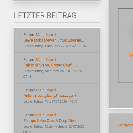
LETZTER BEITRAG
Forum:
Main Board
Sewa Mobil Mewah untuk Liburan...
Letzter Beitrag: Fullbuster 29.07.2026 - 20:09
Forum:
Main Board
Public RPCs vs. Crypto Chief –...
Letzter Beitrag: archimetrika1 28.07.2026 -
07:41
Forum:
Main Board
Holivita: ذاتی صحت کی معلومات ...
Letzter Beitrag: Trix 27.07.2026 - 16:49
Forum:
Main Board
Escape If You Can: A Deep Dive...
Sortieru
Letzter Beitrag: Olivier McIntosh 27.07.2026 -
08:32