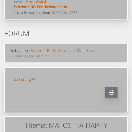
Forum:
Main Board
Präzise CNC-Bearbeitung für in...
Letzter Beitrag: Gugelhupf 25.07.2026 - 07:57
FORUM
Du bist hier:
Forum
Public Boards
Main Board
ΜΑΓΟΣ ΓΙΑ ΠΑΡΤΥ
Sortierung
Thema: ΜΑΓΟΣ ΓΙΑ ΠΑΡΤΥ