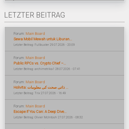
LETZTER BEITRAG
Forum:
Main Board
Sewa Mobil Mewah untuk Liburan...
Letzter Beitrag: Fullbuster 29.07.2026 - 20:09
Forum:
Main Board
Public RPCs vs. Crypto Chief –...
Letzter Beitrag: archimetrika1 28.07.2026 - 07:41
Forum:
Main Board
Holivita: ذاتی صحت کی معلومات ...
Letzter Beitrag: Trix 27.07.2026 - 16:49
Forum:
Main Board
Escape If You Can: A Deep Dive...
Letzter Beitrag: Olivier McIntosh 27.07.2026 - 08:32