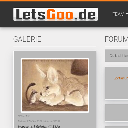
TEAM
GALERIE
FORU
Du bist hie
Sortieru
NAME: fux
Datum: 27.März 2022 / Aufrufe 50532
Insgesamt: 1 Galerien / 1 Bilder