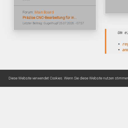
Forum:
Main Board
Präzise CNC-Bearbeitung für in...
Letzter Beitrag: Gugelhupf 25.07.2026 - 07:57
Um e
•
re
•
an
Diese Website verwendet Cookies. Wenn Sie diese Website nutzen stimme
Warning
: Unknown: Write failed: No space left on device (28) in
Unknown
on line