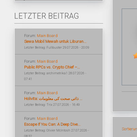
LETZTER BEITRAG
Forum:
Main Board
Sewa Mobil Mewah untuk Liburan...
Letzter Beitrag: Fullbuster 29.07.2026 - 20:09
Forum:
Main Board
Public RPCs vs. Crypto Chief –...
Letzter Beitrag: archimetrika1 28.07.2026 -
07:41
Forum:
Main Board
Holivita: ذاتی صحت کی معلومات ...
Letzter Beitrag: Trix 27.07.2026 - 16:49
Forum:
Main Board
Escape If You Can: A Deep Dive...
Sortieru
Letzter Beitrag: Olivier McIntosh 27.07.2026 -
08:32