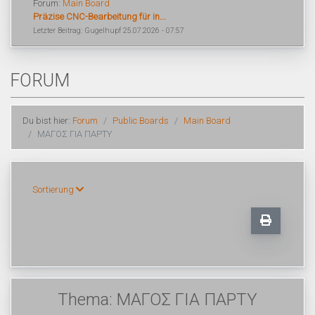
Forum:
Main Board
Präzise CNC-Bearbeitung für in...
Letzter Beitrag: Gugelhupf 25.07.2026 - 07:57
FORUM
Du bist hier:
Forum
Public Boards
Main Board
ΜΑΓΟΣ ΓΙΑ ΠΑΡΤΥ
Sortierung
Thema: ΜΑΓΟΣ ΓΙΑ ΠΑΡΤΥ