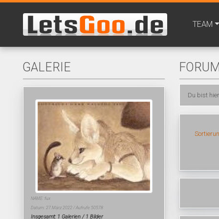
TEAM
GALERIE
FORU
Du bist hie
Sortieru
NAME: fux
Datum: 27.März 2022 / Aufrufe 50578
Insgesamt: 1 Galerien / 1 Bilder