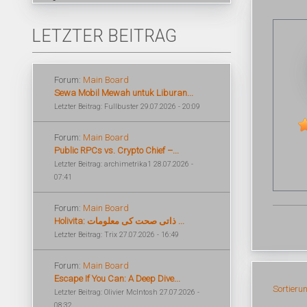
LETZTER BEITRAG
Forum:
Main Board
Sewa Mobil Mewah untuk Liburan...
Letzter Beitrag: Fullbuster 29.07.2026 - 20:09
Forum:
Main Board
Public RPCs vs. Crypto Chief –...
Letzter Beitrag: archimetrika1 28.07.2026 -
07:41
Forum:
Main Board
Holivita: ذاتی صحت کی معلومات ...
Letzter Beitrag: Trix 27.07.2026 - 16:49
Forum:
Main Board
Escape If You Can: A Deep Dive...
Sortieru
Letzter Beitrag: Olivier McIntosh 27.07.2026 -
08:32