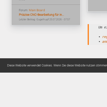
Forum:
Main Board
Präzise CNC-Bearbeitung für in...
Letzter Beitrag: Gugelhupf 25.07.2026 - 07:57
Um e
•
re
•
an
Diese Website verwendet Cookies. Wenn Sie diese Website nutzen stimme
Warning
: Unknown: Write failed: No space left on device (28) in
Unknown
on line