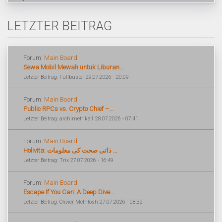
LETZTER BEITRAG
Forum:
Main Board
Sewa Mobil Mewah untuk Liburan...
Letzter Beitrag: Fullbuster 29.07.2026 - 20:09
Forum:
Main Board
Public RPCs vs. Crypto Chief –...
Letzter Beitrag: archimetrika1 28.07.2026 - 07:41
Forum:
Main Board
Holivita: ذاتی صحت کی معلومات ...
Letzter Beitrag: Trix 27.07.2026 - 16:49
Forum:
Main Board
Escape If You Can: A Deep Dive...
Letzter Beitrag: Olivier McIntosh 27.07.2026 - 08:32