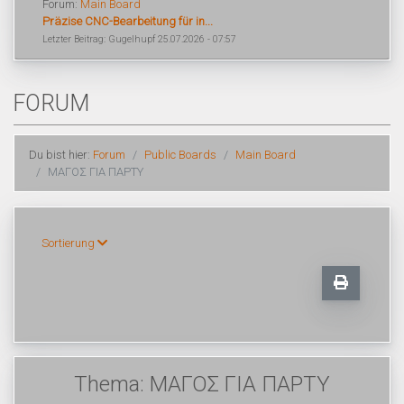
Forum:
Main Board
Präzise CNC-Bearbeitung für in...
Letzter Beitrag: Gugelhupf 25.07.2026 - 07:57
FORUM
Du bist hier:
Forum
Public Boards
Main Board
ΜΑΓΟΣ ΓΙΑ ΠΑΡΤΥ
Sortierung
Thema: ΜΑΓΟΣ ΓΙΑ ΠΑΡΤΥ