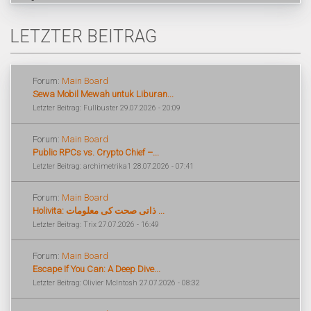
LETZTER BEITRAG
Forum:
Main Board
Sewa Mobil Mewah untuk Liburan...
Letzter Beitrag: Fullbuster 29.07.2026 - 20:09
Forum:
Main Board
Public RPCs vs. Crypto Chief –...
Letzter Beitrag: archimetrika1 28.07.2026 - 07:41
Forum:
Main Board
Holivita: ذاتی صحت کی معلومات ...
Letzter Beitrag: Trix 27.07.2026 - 16:49
Forum:
Main Board
Escape If You Can: A Deep Dive...
Letzter Beitrag: Olivier McIntosh 27.07.2026 - 08:32