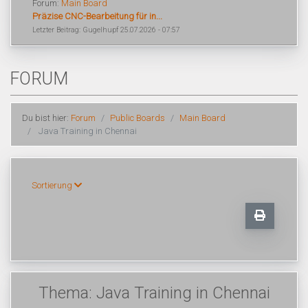
Forum:
Main Board
Präzise CNC-Bearbeitung für in...
Letzter Beitrag: Gugelhupf 25.07.2026 - 07:57
FORUM
Du bist hier:
Forum
Public Boards
Main Board
Java Training in Chennai
Sortierung
Thema: Java Training in Chennai