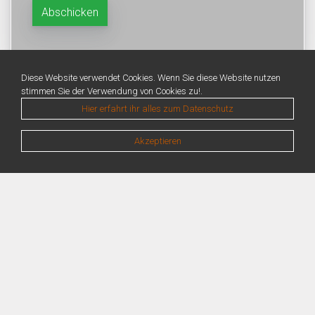
Diese Website verwendet Cookies. Wenn Sie diese Website nutzen
stimmen Sie der Verwendung von Cookies zu!.
Hier erfahrt ihr alles zum Datenschutz
Akzeptieren
Warning
: Unknown: Write failed: No space left on device (28) in
Unknown
on line
0
Warning
: Unknown: Failed to write session data (files). Please verify that the