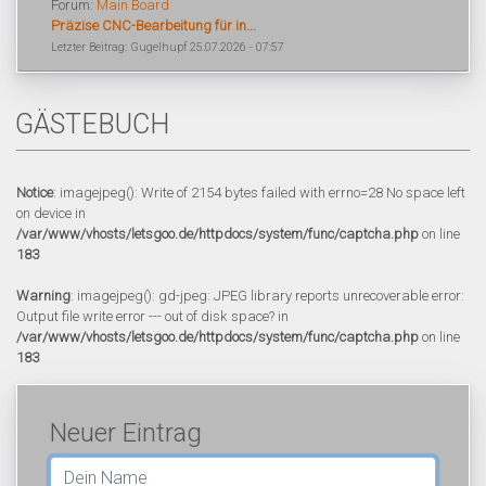
Forum:
Main Board
Präzise CNC-Bearbeitung für in...
Letzter Beitrag: Gugelhupf 25.07.2026 - 07:57
GÄSTEBUCH
Notice
: imagejpeg(): Write of 2154 bytes failed with errno=28 No space left
on device in
/var/www/vhosts/letsgoo.de/httpdocs/system/func/captcha.php
on line
183
Warning
: imagejpeg(): gd-jpeg: JPEG library reports unrecoverable error:
Output file write error --- out of disk space? in
/var/www/vhosts/letsgoo.de/httpdocs/system/func/captcha.php
on line
183
Neuer Eintrag