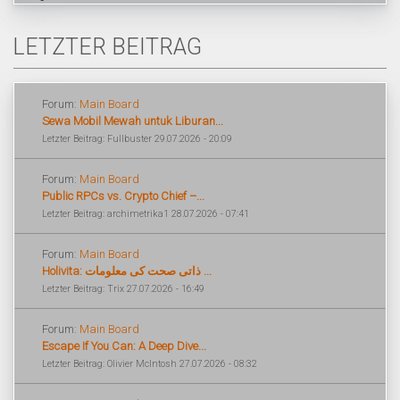
LETZTER BEITRAG
Forum:
Main Board
Sewa Mobil Mewah untuk Liburan...
Letzter Beitrag: Fullbuster 29.07.2026 - 20:09
Forum:
Main Board
Public RPCs vs. Crypto Chief –...
Letzter Beitrag: archimetrika1 28.07.2026 - 07:41
Forum:
Main Board
Holivita: ذاتی صحت کی معلومات ...
Letzter Beitrag: Trix 27.07.2026 - 16:49
Forum:
Main Board
Escape If You Can: A Deep Dive...
Letzter Beitrag: Olivier McIntosh 27.07.2026 - 08:32