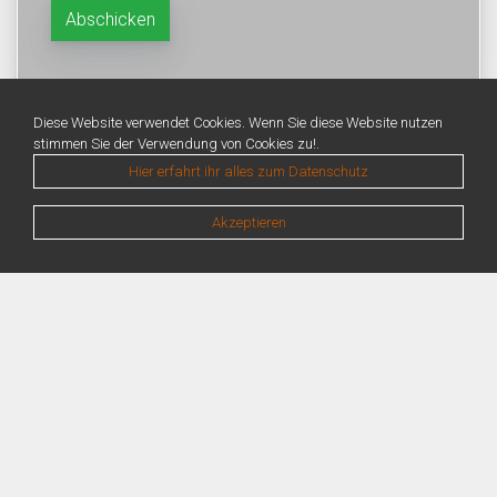
Diese Website verwendet Cookies. Wenn Sie diese Website nutzen
stimmen Sie der Verwendung von Cookies zu!.
Hier erfahrt ihr alles zum Datenschutz
Akzeptieren
Warning
: Unknown: Write failed: No space left on device (28) in
Unknown
on line
0
Warning
: Unknown: Failed to write session data (files). Please verify that the