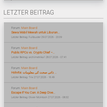
LETZTER BEITRAG
Forum:
Main Board
Sewa Mobil Mewah untuk Liburan...
Letzter Beitrag: Fullbuster 29.07.2026 - 20:09
Forum:
Main Board
Public RPCs vs. Crypto Chief –...
Letzter Beitrag: archimetrika1 28.07.2026 - 07:41
Forum:
Main Board
Holivita: ذاتی صحت کی معلومات ...
Letzter Beitrag: Trix 27.07.2026 - 16:49
Forum:
Main Board
Escape If You Can: A Deep Dive...
Letzter Beitrag: Olivier McIntosh 27.07.2026 - 08:32