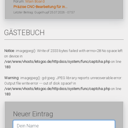
Forum:
Main Board
Präzise CNC-Bearbeitung für in...
Letzter Beitrag: Gugelhupf 25.07.2026 - 07:57
GÄSTEBUCH
Notice
: imagejpeg(): Write of 2333 bytes failed with errno=28 No space left
on device in
/var/www/vhosts/letsgoo.de/httpdocs/system/func/captcha.php
on line
183
Warning
: imagejpeg(): gd-jpeg: JPEG library reports unrecoverable error:
Output file write error --- out of disk space? in
/var/www/vhosts/letsgoo.de/httpdocs/system/func/captcha.php
on line
183
Neuer Eintrag