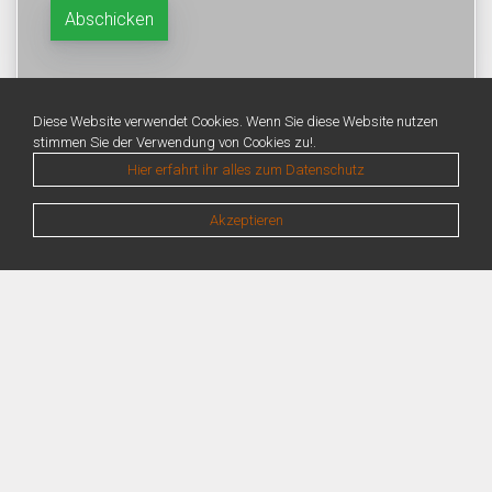
Diese Website verwendet Cookies. Wenn Sie diese Website nutzen
stimmen Sie der Verwendung von Cookies zu!.
Hier erfahrt ihr alles zum Datenschutz
Akzeptieren
Warning
: Unknown: Write failed: No space left on device (28) in
Unknown
on line
0
Warning
: Unknown: Failed to write session data (files). Please verify that the