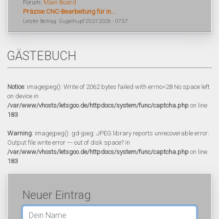
Forum:
Main Board
Präzise CNC-Bearbeitung für in...
Letzter Beitrag: Gugelhupf 25.07.2026 - 07:57
GÄSTEBUCH
Notice
: imagejpeg(): Write of 2062 bytes failed with errno=28 No space left
on device in
/var/www/vhosts/letsgoo.de/httpdocs/system/func/captcha.php
on line
183
Warning
: imagejpeg(): gd-jpeg: JPEG library reports unrecoverable error:
Output file write error --- out of disk space? in
/var/www/vhosts/letsgoo.de/httpdocs/system/func/captcha.php
on line
183
Neuer Eintrag