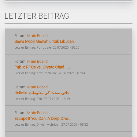
LETZTER BEITRAG
Forum:
Main Board
Sewa Mobil Mewah untuk Liburan...
Letzter Beitrag: Fullbuster 29.07.2026 - 20:09
Forum:
Main Board
Public RPCs vs. Crypto Chief –...
Letzter Beitrag: archimetrika1 28.07.2026 - 07:41
Forum:
Main Board
Holivita: ذاتی صحت کی معلومات ...
Letzter Beitrag: Trix 27.07.2026 - 16:49
Forum:
Main Board
Escape If You Can: A Deep Dive...
Letzter Beitrag: Olivier McIntosh 27.07.2026 - 08:32