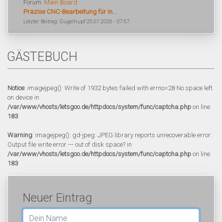
Forum:
Main Board
Präzise CNC-Bearbeitung für in...
Letzter Beitrag: Gugelhupf 25.07.2026 - 07:57
GÄSTEBUCH
Notice
: imagejpeg(): Write of 1932 bytes failed with errno=28 No space left
on device in
/var/www/vhosts/letsgoo.de/httpdocs/system/func/captcha.php
on line
183
Warning
: imagejpeg(): gd-jpeg: JPEG library reports unrecoverable error:
Output file write error --- out of disk space? in
/var/www/vhosts/letsgoo.de/httpdocs/system/func/captcha.php
on line
183
Neuer Eintrag