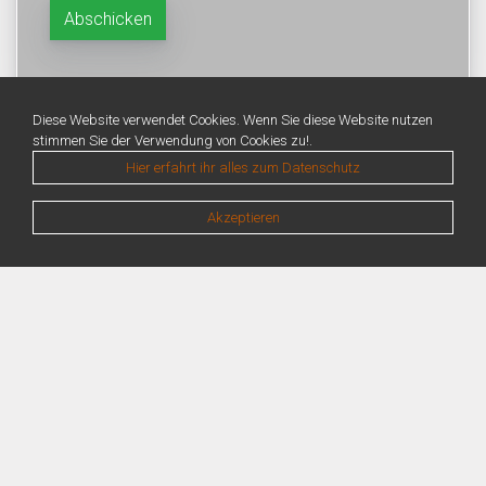
Diese Website verwendet Cookies. Wenn Sie diese Website nutzen
stimmen Sie der Verwendung von Cookies zu!.
Hier erfahrt ihr alles zum Datenschutz
Akzeptieren
Warning
: Unknown: Write failed: No space left on device (28) in
Unknown
on line
0
Warning
: Unknown: Failed to write session data (files). Please verify that the