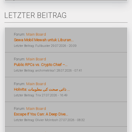
LETZTER BEITRAG
Forum:
Main Board
Sewa Mobil Mewah untuk Liburan...
Letzter Beitrag: Fullbuster 29.07.2026 - 20:09
Forum:
Main Board
Public RPCs vs. Crypto Chief –...
Letzter Beitrag: archimetrika1 28.07.2026 - 07:41
Forum:
Main Board
Holivita: ذاتی صحت کی معلومات ...
Letzter Beitrag: Trix 27.07.2026 - 16:49
Forum:
Main Board
Escape If You Can: A Deep Dive...
Letzter Beitrag: Olivier McIntosh 27.07.2026 - 08:32