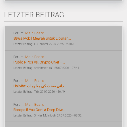
LETZTER BEITRAG
Forum:
Main Board
Sewa Mobil Mewah untuk Liburan...
Letzter Beitrag: Fullbuster 29.07.2026 - 20:09
Forum:
Main Board
Public RPCs vs. Crypto Chief –...
Letzter Beitrag: archimetrika1 28.07.2026 - 07:41
Forum:
Main Board
Holivita: ذاتی صحت کی معلومات ...
Letzter Beitrag: Trix 27.07.2026 - 16:49
Forum:
Main Board
Escape If You Can: A Deep Dive...
Letzter Beitrag: Olivier McIntosh 27.07.2026 - 08:32