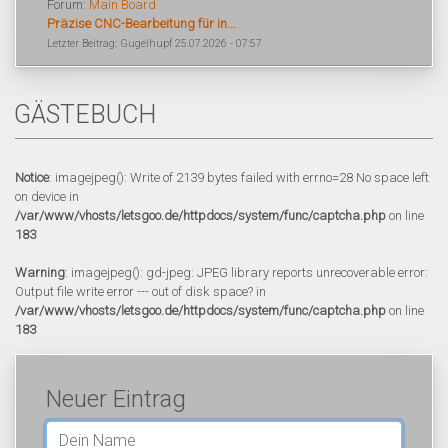
Forum:
Main Board
Präzise CNC-Bearbeitung für in...
Letzter Beitrag: Gugelhupf 25.07.2026 - 07:57
GÄSTEBUCH
Notice
: imagejpeg(): Write of 2139 bytes failed with errno=28 No space left
on device in
/var/www/vhosts/letsgoo.de/httpdocs/system/func/captcha.php
on line
183
Warning
: imagejpeg(): gd-jpeg: JPEG library reports unrecoverable error:
Output file write error --- out of disk space? in
/var/www/vhosts/letsgoo.de/httpdocs/system/func/captcha.php
on line
183
Neuer Eintrag