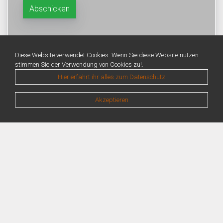
Diese Website verwendet Cookies. Wenn Sie diese Website nutzen
stimmen Sie der Verwendung von Cookies zu!.
Hier erfahrt ihr alles zum Datenschutz
Akzeptieren
Warning
: Unknown: Write failed: No space left on device (28) in
Unknown
on line
0
Warning
: Unknown: Failed to write session data (files). Please verify that the