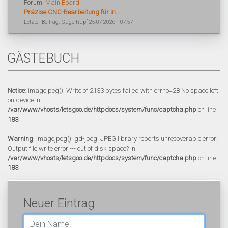
Forum:
Main Board
Präzise CNC-Bearbeitung für in...
Letzter Beitrag: Gugelhupf 25.07.2026 - 07:57
GÄSTEBUCH
Notice
: imagejpeg(): Write of 2133 bytes failed with errno=28 No space left
on device in
/var/www/vhosts/letsgoo.de/httpdocs/system/func/captcha.php
on line
183
Warning
: imagejpeg(): gd-jpeg: JPEG library reports unrecoverable error:
Output file write error --- out of disk space? in
/var/www/vhosts/letsgoo.de/httpdocs/system/func/captcha.php
on line
183
Neuer Eintrag