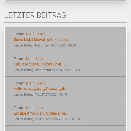
LETZTER BEITRAG
Forum:
Main Board
Sewa Mobil Mewah untuk Liburan...
Letzter Beitrag: Fullbuster 29.07.2026 - 20:09
Forum:
Main Board
Public RPCs vs. Crypto Chief –...
Letzter Beitrag: archimetrika1 28.07.2026 - 07:41
Forum:
Main Board
Holivita: ذاتی صحت کی معلومات ...
Letzter Beitrag: Trix 27.07.2026 - 16:49
Forum:
Main Board
Escape If You Can: A Deep Dive...
Letzter Beitrag: Olivier McIntosh 27.07.2026 - 08:32