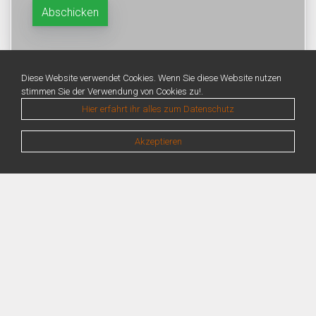
Diese Website verwendet Cookies. Wenn Sie diese Website nutzen
stimmen Sie der Verwendung von Cookies zu!.
Hier erfahrt ihr alles zum Datenschutz
Akzeptieren
Warning
: Unknown: Write failed: No space left on device (28) in
Unknown
on line
0
Warning
: Unknown: Failed to write session data (files). Please verify that the